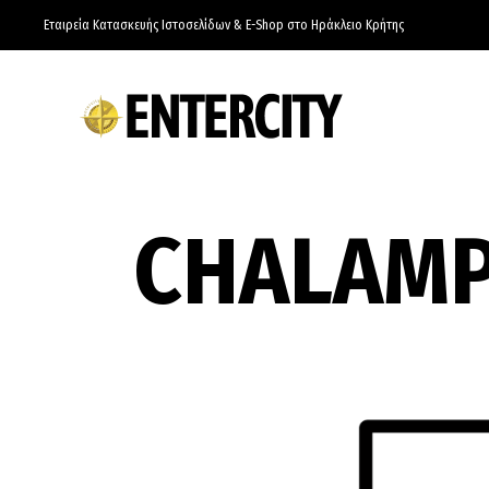
Εταιρεία Κατασκευής Ιστοσελίδων & E-Shop στο Ηράκλειο Κρήτης
CHALAMP