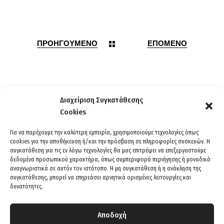
ΠΡΟΗΓΟΥΜΕΝΟ
ΕΠΟΜΕΝΟ
Διαχείριση Συγκατάθεσης
Cookies
Για να παρέχουμε την καλύτερη εμπειρία, χρησιμοποιούμε τεχνολογίες όπως
cookies για την αποθήκευση ή/και την πρόσβαση σε πληροφορίες συσκευών. Η
συγκατάθεση για τις εν λόγω τεχνολογίες θα μας επιτρέψει να επεξεργαστούμε
δεδομένα προσωπικού χαρακτήρα, όπως συμπεριφορά περιήγησης ή μοναδικά
αναγνωριστικά σε αυτόν τον ιστότοπο. Η μη συγκατάθεση ή η ανάκληση της
συγκατάθεσης, μπορεί να επηρεάσει αρνητικά ορισμένες λειτουργίες και
δυνατότητες.
ΕΡΓΑ
ΟΡΟΙ
ΑΠΟΡΡΗΤΟ
Αποδοχή