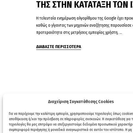
ΤΗΣ ΣΤΗΝ ΚΑΤΑΤΑΞΗ ΤΩΝ
Η τελευταία ενημέρωση αλγορίθμου της Google έχει προκ
καθώς ο γίγαντας των μηχανών αναζήτησης παρουσίασε α
προτεραιότητα στις μετρήσεις εμπειρίας χρήστη,
ΔΙΑΒΑΣΤΕ ΠΕΡΙΣΣΟΤΕΡΑ
Διαχείριση Συγκατάθεσης Cookies
Για να παρέχουμε την καλύτερη εμπειρία, χρησιμοποιούμε τεχνολογίες όπως cookies
αποθήκευση ή/και την πρόσβαση σε πληροφορίες συσκευών. Η συγκατάθεση για τι
τεχνολογίες θα μας επιτρέψει να επεξεργαστούμε δεδομένα προσωπικού χαρακτήρ
συμπεριφορά περιήγησης ή μοναδικά αναγνωριστικά σε αυτόν τον ιστότοπο. Η μη